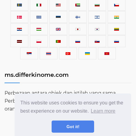
ms.differkinome.com
Perbezaan antara objek dan istilah yang sama.
Perbandingan benda, peralatan, kereta, istilah,
This website uses cookies to ensure you get the
orang dan segala yang ada di dunia ini.
best experience on our website.
Learn more
Got it!