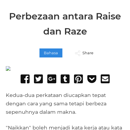
Perbezaan antara Raise
dan Raze
Bahasa
Share
Share
Tweet
Share
Post
Pin
Add
Send
on
on
to
it
to
email
Facebook
Google+
Tumblr
Pocket
Kedua-dua perkataan diucapkan tepat
dengan cara yang sama tetapi berbeza
sepenuhnya dalam makna.
"Naikkan" boleh menjadi kata kerja atau kata