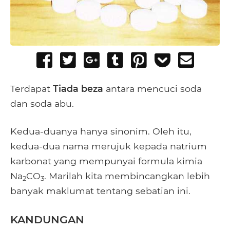
Share
Tweet
Share
Post
Pin
Add
Send
on
on
to
it
to
email
Facebook
Google+
Tumblr
Pocket
Terdapat
Tiada beza
antara mencuci soda
dan soda abu.
Kedua-duanya hanya sinonim. Oleh itu,
kedua-dua nama merujuk kepada natrium
karbonat yang mempunyai formula kimia
Na
CO
. Marilah kita membincangkan lebih
2
3
banyak maklumat tentang sebatian ini.
KANDUNGAN