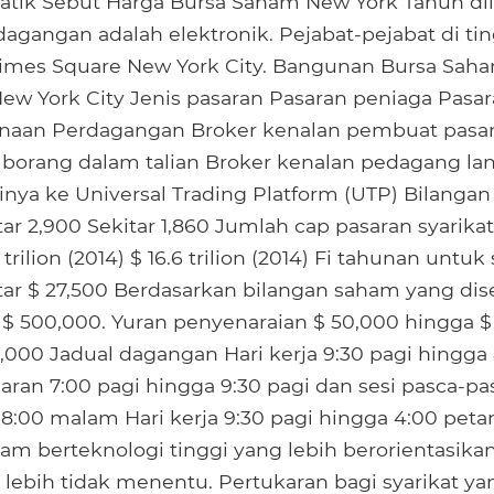
atik Sebut Harga Bursa Saham New York Tahun dil
rdagangan adalah elektronik. Pejabat-pejabat di t
Times Square New York City. Bangunan Bursa Sah
 New York City Jenis pasaran Pasaran peniaga Pasar
anaan Perdagangan Broker kenalan pembuat pasar
rang dalam talian Broker kenalan pedagang lanta
ya ke Universal Trading Platform (UTP) Bilangan 
tar 2,900 Sekitar 1,860 Jumlah cap pasaran syarika
 trilion (2014) $ 16.6 trilion (2014) Fi tahunan untuk
itar $ 27,500 Berdasarkan bilangan saham yang dis
$ 500,000. Yuran penyenaraian $ 50,000 hingga $
,000 Jadual dagangan Hari kerja 9:30 pagi hingga
saran 7:00 pagi hingga 9:30 pagi dan sesi pasca-pa
8:00 malam Hari kerja 9:30 pagi hingga 4:00 peta
am berteknologi tinggi yang lebih berorientasik
 lebih tidak menentu. Pertukaran bagi syarikat y