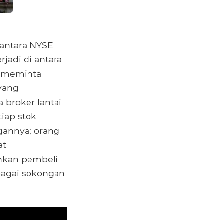
 antara NYSE
jadi di antara
n meminta
yang
broker lantai
iap stok
gannya; orang
at
nkan pembeli
bagai sokongan