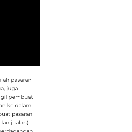
alah pasaran
a, juga
ggil pembuat
an ke dalam
buat pasaran
an jualan)
 perdagangan