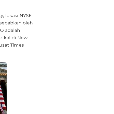
, lokasi NYSE
isebabkan oleh
Q adalah
ikal di New
pusat Times