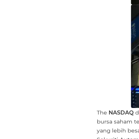
The
NASDAQ
d
bursa saham te
yang lebih be