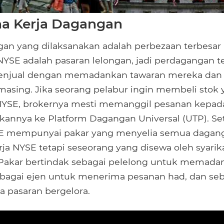
a Kerja Dagangan
an yang dilaksanakan adalah perbezaan terbesar
SE adalah pasaran lelongan, jadi perdagangan ter
enjual dengan memadankan tawaran mereka da
asing. Jika seorang pelabur ingin membeli stok 
YSE, brokernya mesti memanggil pesanan kepada 
nnya ke Platform Dagangan Universal (UTP). Set
YSE mempunyai pakar yang menyelia semua dagan
rja NYSE tetapi seseorang yang disewa oleh syarik
 Pakar bertindak sebagai pelelong untuk memada
ebagai ejen untuk menerima pesanan had, dan se
a pasaran bergelora.