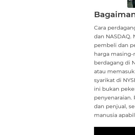
Bagaiman
Cara perdagang
dan NASDAQ. NY
pembeli dan p
harga masing-m
berdagang di N
atau memasukka
syarikat di N
ini bukan peke
penyenaraian.
dan penjual, s
manusia apabil