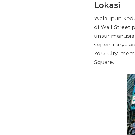
Lokasi
Walaupun kedua
di Wall Street
unsur manusia
sepenuhnya au
York City, memi
Square.