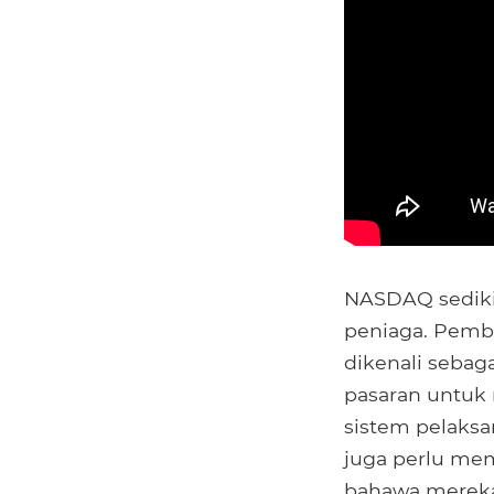
NASDAQ sedikit
peniaga. Pembe
dikenali seba
pasaran untu
sistem pelaksa
juga perlu me
bahawa mereka