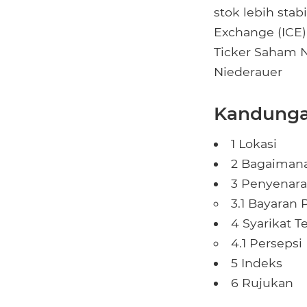
stok lebih sta
Exchange (ICE)
Ticker Saham N
Niederauer
Kandunga
1 Lokasi
2 Bagaimana
3 Penyenara
3.1 Bayaran
4 Syarikat T
4.1 Persepsi
5 Indeks
6 Rujukan