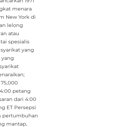
ancarkan 1971
ingkat menara
am New York di
an lelong
an atau
i spesialis
syarikat yang
t yang
 syarikat
enaraikan;
 75,000
 4:00 petang
saran dari 4:00
ng ET Persepsi
an pertumbuhan
ang mantap,