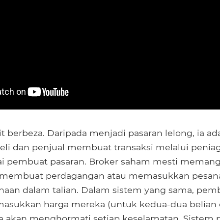
 berbeza. Daripada menjadi pasaran lelong, ia ad
li dan penjual membuat transaksi melalui peniag
gai pembuat pasaran. Broker saham mesti meman
k membuat perdagangan atau memasukkan pesan
naan dalam talian. Dalam sistem yang sama, pem
masukkan harga mereka (untuk kedua-dua belian d
 akan menghormati setiap keselamatan. Sistem