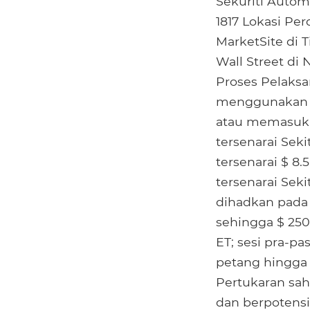
Sekuriti Autom
1817 Lokasi Pe
MarketSite di 
Wall Street di
Proses Pelaks
menggunakan bo
atau memasukin
tersenarai Seki
tersenarai $ 8.5
tersenarai Sek
dihadkan pada 
sehingga $ 250
ET; sesi pra-pa
petang hingga 
Pertukaran sah
dan berpotensi