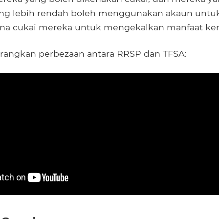
ng lebih rendah boleh menggunakan akaun unt
na cukai mereka untuk mengekalkan manfaat kera
erangkan perbezaan antara RRSP dan TFSA: