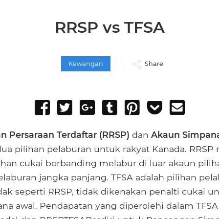
RRSP vs TFSA
Kewangan
Share
Share
Tweet
Share
Post
Pin
Add
Send
on
on
to
it
to
email
Facebook
Google+
Tumblr
Pocket
n Persaraan Terdaftar (RRSP)
dan
Akaun Simpana
dua pilihan pelaburan untuk rakyat Kanada. RRS
ihan cukai berbanding melabur di luar akaun pilih
elaburan jangka panjang. TFSA adalah pilihan pel
dak seperti RRSP, tidak dikenakan penalti cukai u
na awal. Pendapatan yang diperolehi dalam TFSA