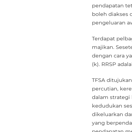
pendapatan te
boleh diakses
pengeluaran aw
Terdapat pelba
majikan. Sese
dengan cara y
(k). RRSP adal
TFSA ditujukan
percutian, kere
dalam strateg
kedudukan ses
dikeluarkan da
yang berpenda
pendapatan me