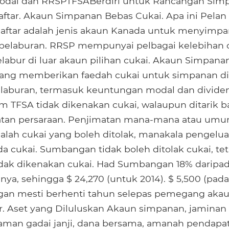
dal dan RRSPTFSABerdiri untuk Rancangan Sim
aftar. Akaun Simpanan Bebas Cukai. Apa ini Pela
aftar adalah jenis akaun Kanada untuk menyimpa
pelaburan. RRSP mempunyai pelbagai kelebihan 
abur di luar akaun pilihan cukai. Akaun Simpana
yang memberikan faedah cukai untuk simpanan di
laburan, termasuk keuntungan modal dan dividen
am TFSA tidak dikenakan cukai, walaupun ditarik ba
tan persaraan. Penjimatan mana-mana atau umu
ah cukai yang boleh ditolak, manakala pengelua
da cukai. Sumbangan tidak boleh ditolak cukai, tet
idak dikenakan cukai. Had Sumbangan 18% daripa
ya, sehingga $ 24,270 (untuk 2014). $ 5,500 (pada
n mesti berhenti tahun selepas pemegang akaun
. Aset yang Diluluskan Akaun simpanan, jaminan s
njaman gadai janji, dana bersama, amanah pendapa