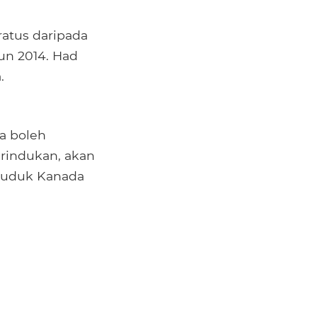
atus daripada
un 2014. Had
.
a boleh
rindukan, akan
duduk Kanada