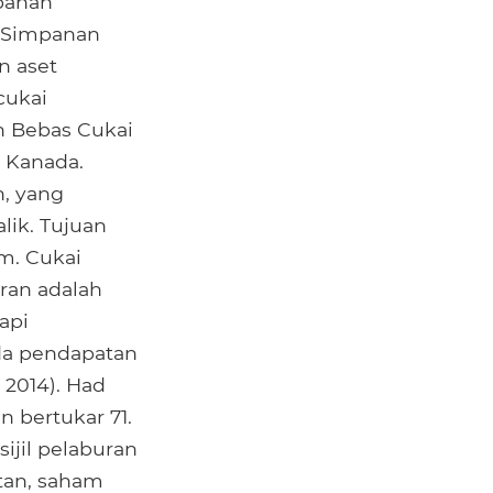
panan
n Simpanan
n aset
cukai
n Bebas Cukai
 Kanada.
, yang
lik. Tujuan
m. Cukai
ran adalah
api
da pendapatan
 2014). Had
 bertukar 71.
ijil pelaburan
tan, saham