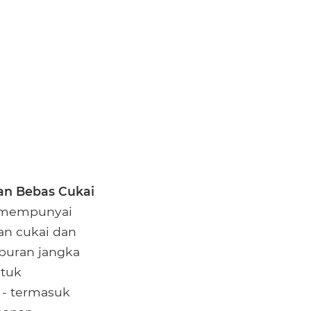
n Bebas Cukai
P mempunyai
an cukai dan
aburan jangka
ntuk
 - termasuk