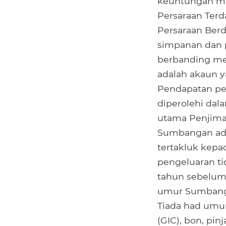
keuntungan mo
Persaraan Terd
Persaraan Berd
simpanan dan 
berbanding mel
adalah akaun 
Pendapatan pe
diperolehi dal
utama Penjima
Sumbangan adal
tertakluk kepa
pengeluaran t
tahun sebelumn
umur Sumbanga
Tiada had umur
(GIC), bon, pi