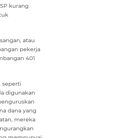
RSP kurang
tuk
asangan, atau
angan pekerja
umbangan 401
 seperti
ila digunakan
 menguruskan
ana dana yang
patan, mereka
engurangkan
yang mempunyai