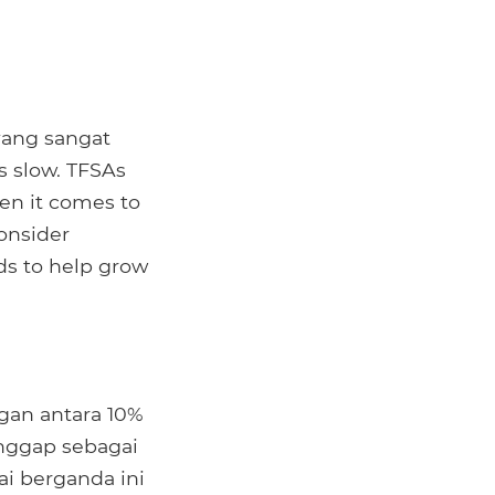
yang sangat
s slow. TFSAs
hen it comes to
consider
ds to help grow
gan antara 10%
nggap sebagai
i berganda ini