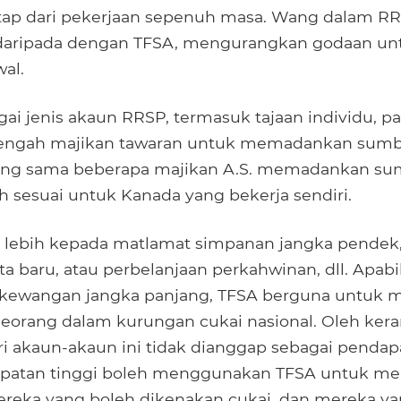
tap dari pekerjaan sepenuh masa. Wang dalam R
 daripada dengan TFSA, mengurangkan godaan un
al.
gai jenis akaun RRSP, termasuk tajaan individu, p
tengah majikan tawaran untuk memadankan sumb
ang sama beberapa majikan A.S. memadankan s
ah sesuai untuk Kanada yang bekerja sendiri.
 lebih kepada matlamat simpanan jangka pendek,
ta baru, atau perbelanjaan perkahwinan, dll. Apab
i kewangan jangka panjang, TFSA berguna untuk
eorang dalam kurungan cukai nasional. Oleh ker
ri akaun-akaun ini tidak dianggap sebagai penda
patan tinggi boleh menggunakan TFSA untuk m
reka yang boleh dikenakan cukai, dan mereka 