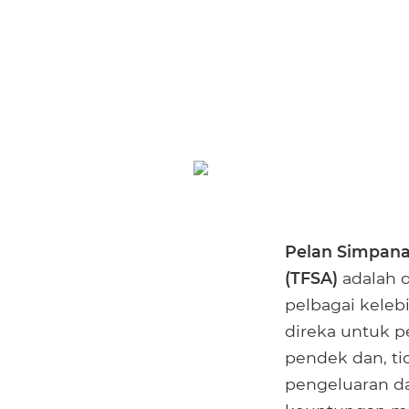
Pelan Simpana
(TFSA)
adalah 
pelbagai keleb
direka untuk p
pendek dan, ti
pengeluaran da