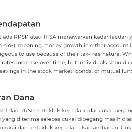
0
endapatan
 tiada RRSP atau TFSA menawarkan kadar faedah 
ya <3%), meaning money growth in either account i
tageous to use because of their tax-free nature. W
 rates increase over time, but individuals should 
 savings in the stock market, bonds, or mutual fun
ran Dana
al dari RRSP tertakluk kepada kadar cukai pegan
yang diterima selepas cukai dipegang masih dia
cukai dan tertakluk kepada cukai tambahan. Cuka