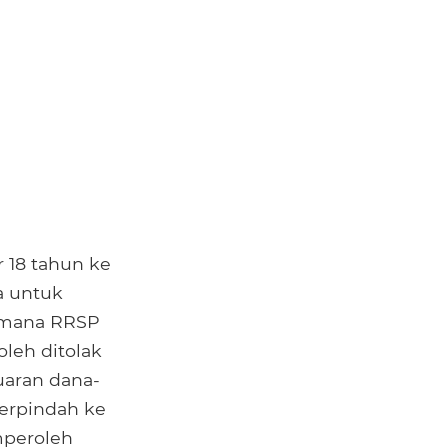
18 tahun ke
a untuk
i mana RRSP
leh ditolak
uaran dana-
erpindah ke
mperoleh