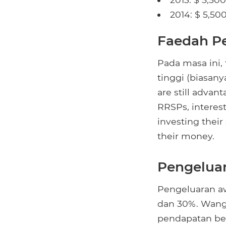
2014: $ 5,50
Faedah P
Pada masa ini,
tinggi (biasan
are still advan
RRSPs, interest
investing their
their money.
Pengelua
Pengeluaran aw
dan 30%. Wang 
pendapatan ber