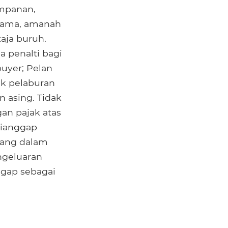
impanan,
ersama, amanah
aja buruh.
a penalti bagi
uyer; Pelan
uk pelaburan
n asing. Tidak
gan pajak atas
dianggap
Wang dalam
ngeluaran
ggap sebagai