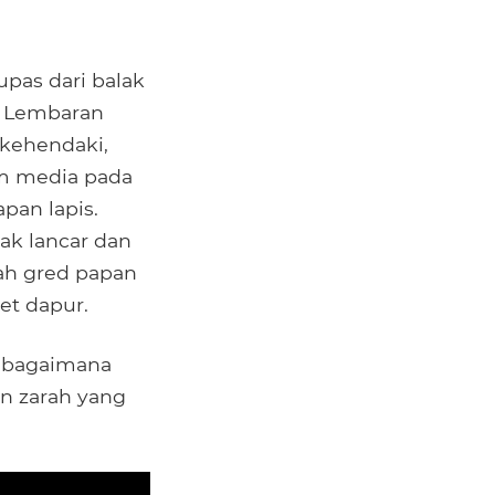
upas dari balak
. Lembaran
ikehendaki,
am media pada
pan lapis.
ak lancar dan
ah gred papan
et dapur.
i bagaimana
an zarah yang