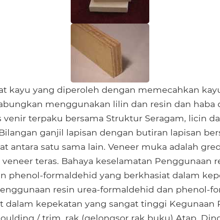
rat kayu yang diperoleh dengan memecahkan kayu 
abungkan menggunakan lilin dan resin dan haba 
 venir terpaku bersama Struktur Seragam, licin d
 Bilangan ganjil lapisan dengan butiran lapisan be
at antara satu sama lain. Veneer muka adalah gre
a veneer teras. Bahaya keselamatan Penggunaan re
an phenol-formaldehid yang berkhasiat dalam ke
Penggunaan resin urea-formaldehid dan phenol-f
at dalam kepekatan yang sangat tinggi Kegunaan
Moulding / trim, rak (gelongsor rak buku) Atap, Dind