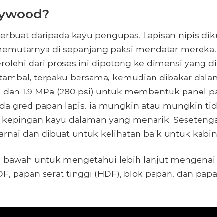
lywood?
perbuat daripada kayu pengupas. Lapisan nipis dik
emutarnya di sepanjang paksi mendatar mereka
erolehi dari proses ini dipotong ke dimensi yang d
itambal, terpaku bersama, kemudian dibakar dal
 F) dan 1.9 MPa (280 psi) untuk membentuk panel pa
a gred papan lapis, ia mungkin atau mungkin tid
 kepingan kayu dalaman yang menarik. Seseteng
warnai dan dibuat untuk kelihatan baik untuk kabin
di bawah untuk mengetahui lebih lanjut mengena
DF, papan serat tinggi (HDF), blok papan, dan pap