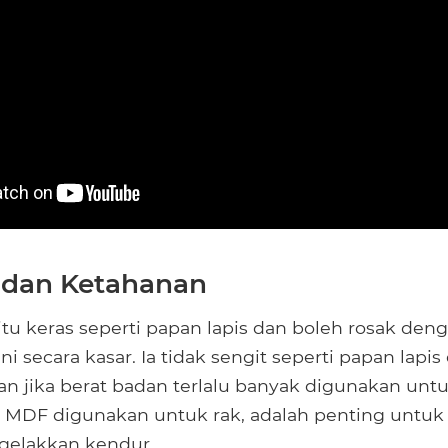
 dan Ketahanan
tu keras seperti papan lapis dan boleh rosak de
ni secara kasar. Ia tidak sengit seperti papan lapi
n jika berat badan terlalu banyak digunakan unt
la MDF digunakan untuk rak, adalah penting unt
gelakkan kendur.