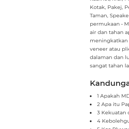
Kotak, Pakej, P
Taman, Speake
permukaan • Mu
air dan tahan 
meningkatkan p
veneer atau pli
dalaman dan lu
sangat tahan 
Kandunga
1 Apakah M
2 Apa itu Pa
3 Kekuatan 
4 Kebolehg