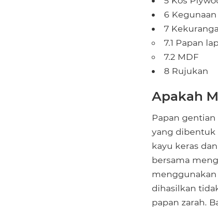
5 Kos Plywo
6 Kegunaan
7 Kekuranga
7.1 Papan lap
7.2 MDF
8 Rujukan
Apakah 
Papan gentian
yang dibentuk
kayu keras dan
bersama menggu
menggunakan s
dihasilkan tid
papan zarah. B