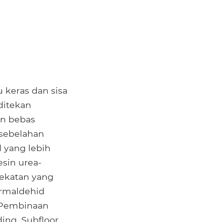
keras dan sisa
ditekan
an bebas
rsebelahan
d yang lebih
sin urea-
pekatan yang
ormaldehid
 Pembinaan
ing, Subfloor,