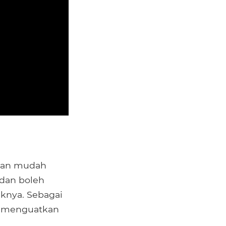
ngan mudah
s dan boleh
uknya. Sebagai
uk menguatkan