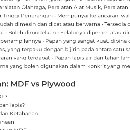
eralatan Olahraga, Peralatan Alat Musik, Peralata
r Tinggi Penerangan • Mempunyai kelancaran, wa
dah dimesin dan dicat atau berwarna • Tersedia
api • Boleh dimodelkan • Selalunya diperam atau di
enampilannya • Papan yang sangat kuat, dibina 
es, yang terpaku dengan bijirin pada antara satu s
aran yang terdapat • Papan lapis air dan tahan l
lama yang boleh digunakan dalam konkrit yang m
n: MDF vs Plywood
DF?
pan lapis?
dan Ketahanan
unaan