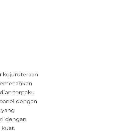
 kejuruteraan
 memecahkan
dian terpaku
 panel dengan
 yang
iri dengan
 kuat.