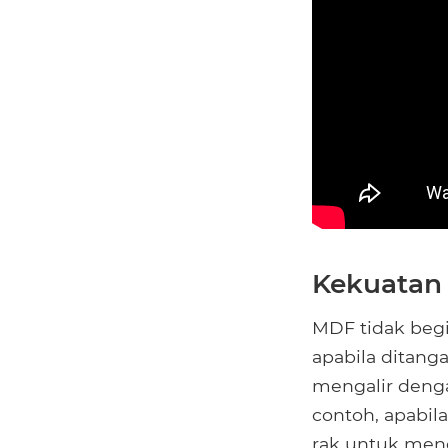
Kekuatan
MDF tidak begi
apabila ditanga
mengalir denga
contoh, apabi
rak untuk men