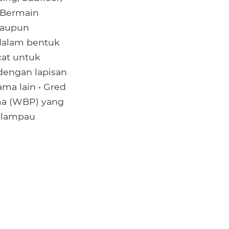
n Bermain
laupun
 dalam bentuk
cat untuk
dengan lapisan
ama lain • Gred
ama (WBP) yang
elampau