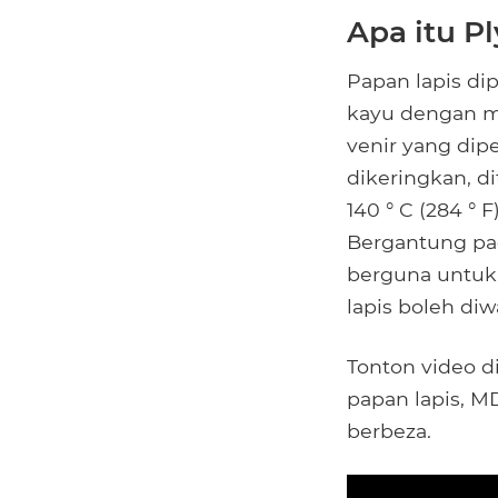
Apa itu P
Papan lapis di
kayu dengan m
venir yang dip
dikeringkan, d
140 ° C (284 °
Bergantung pad
berguna untuk
lapis boleh di
Tonton video 
papan lapis, M
berbeza.