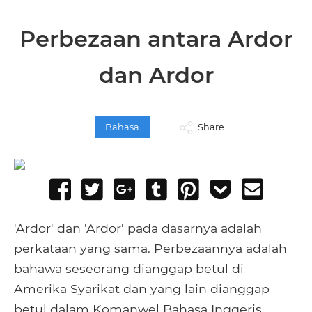
Perbezaan antara Ardor
dan Ardor
Bahasa
Share
Share
Tweet
Share
Post
Pin
Add
Send
on
on
to
it
to
email
Facebook
Google+
Tumblr
Pocket
'Ardor' dan 'Ardor' pada dasarnya adalah
perkataan yang sama. Perbezaannya adalah
bahawa seseorang dianggap betul di
Amerika Syarikat dan yang lain dianggap
betul dalam Komanwel Bahasa Inggeris,